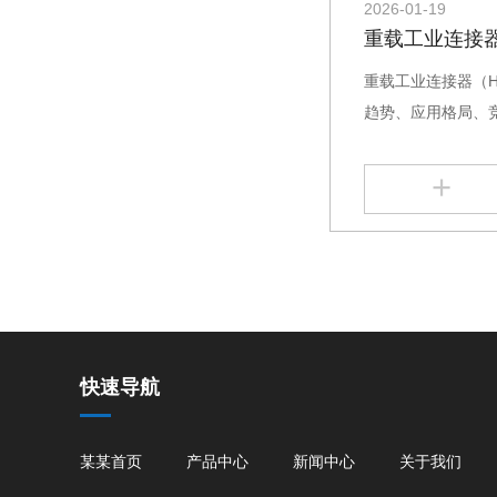
2026-01-19
重载工业连接
重载工业连接器（
趋势、应用格局、
+
快速导航
某某首页
产品中心
新闻中心
关于我们